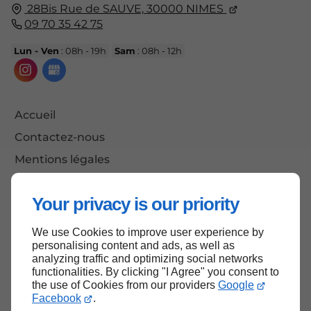
28Bis Rue de SAUVE,
30000
NIMES
09 70 35 42 75
Lun - Ven
: 08h - 19h
Sam
: 08h - 12h
Accueil
Contactez-nous
Mentions légales
Plan du site
Your privacy is our priority
We use Cookies to improve user experience by
Haut de page
personalising content and ads, as well as
analyzing traffic and optimizing social networks
functionalities. By clicking "I Agree" you consent to
the use of Cookies from our providers
Google
Facebook
.