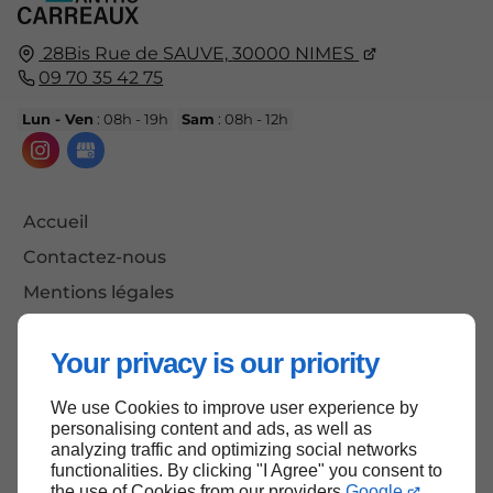
28Bis Rue de SAUVE,
30000
NIMES
09 70 35 42 75
Lun - Ven
: 08h - 19h
Sam
: 08h - 12h
Accueil
Contactez-nous
Mentions légales
Plan du site
Your privacy is our priority
We use Cookies to improve user experience by
Haut de page
personalising content and ads, as well as
analyzing traffic and optimizing social networks
functionalities. By clicking "I Agree" you consent to
the use of Cookies from our providers
Google