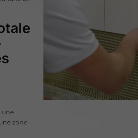
otale
é
es
, une
 une zone
s