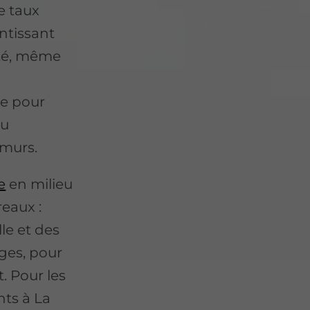
le taux
antissant
ité, même
le pour
ou
 murs.
e
en milieu
eaux :
le et des
uges, pour
 Pour les
nts à La