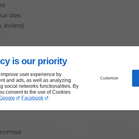
ne
our des
 éviers).
pose
cy is our priority
otre
 improve user experience by
Customize
nt and ads, as well as analyzing
ng social networks functionalities. By
you consent to the use of Cookies
Google
Facebook
.
promise