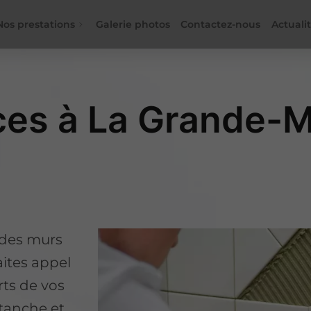
Nos prestations
Galerie photos
Contactez-nous
Actuali
ces à La Grande-
 des murs
aites appel
rts de vos
étanche et