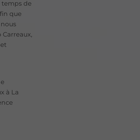
e temps de
fin que
 nous
 Carreaux,
 et
de
x à La
ence