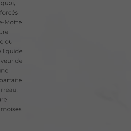
quoi,
forcés
e-Motte.
ure
ge ou
liquide
eveur de
une
parfaite
arreau.
ure
urnoises