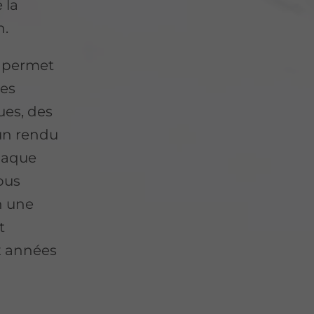
 la
n.
 permet
les
ues, des
 un rendu
haque
ous
n une
t
x années