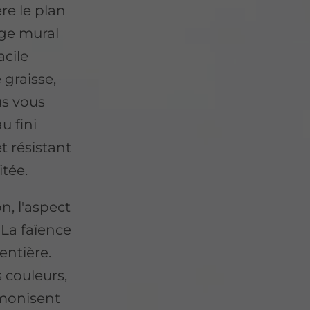
ère le plan
lage mural
acile
 graisse,
us vous
u fini
et résistant
itée.
on, l'aspect
 La faïence
entière.
 couleurs,
rmonisent