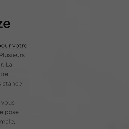
ze
pour votre
Plusieurs
r. La
tre
sistance
 vous
de pose
imale,