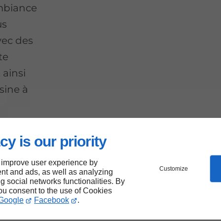
ambiance
us
vec des
te
 ainsi
isine à
cy is our priority
ne
 improve user experience by
Customize
nt and ads, as well as analyzing
ne
ng social networks functionalities. By
you consent to the use of Cookies
Google
Facebook
.