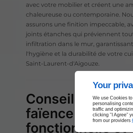
avec votre mobilier et créent une 
chaleureuse ou contemporaine. No
assurons une finition impeccable, a
joints étanches qui préviennent tou
infiltration dans le mur, garantissant
l'hygiène et la durabilité de votre cu
Saint-Laurent-d'Aigouze.
Your priva
Conseils pour u
We use Cookies to
personalising conte
faïence de cuisi
traffic and optimizi
clicking "I Agree" 
from our providers
fonctionnelle et