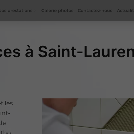
Nos prestations
Galerie photos
Contactez-nous
Actuali
ces à Saint-Laure
t les
int-
de
ntho