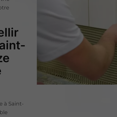
otre
llir
aint-
ze
e
 à Saint-
ble