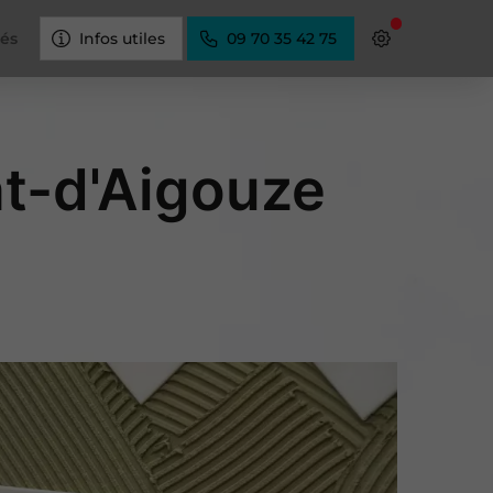
tés
Infos utiles
09 70 35 42 75
nt-d'Aigouze